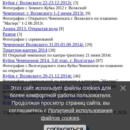
Кубок г. Волжского 22-23.12.2012г.
[3]
Фотографии с Зимнего Кубка 2012 г. Волжский
Чемпионат. г. Волжского 1-2 июня 2013г.
[9]
Фотографии с Открытого Чемпионата г. Волжского по плаванию
"Мастерс" 1-2.06.2013г.
Анапа 2013. Открытая вода
[8]
Разное
[3]
Фотографии с соревнований
Чемпионат Волжского 31.05-01.06 2014г.
[29]
Триатлон-кантри 2014
[28]
III Открытый чемпионат по кантри-триатлону 21 июня 2014г.
Кубок Чемпионов 2014. 3-й этап. г. Волгоград
[87]
Фотографии с Волгоградского этапа Кубка Чемпионов по плаванию
на открытой воде.
Кубок г. Волжского 20-21.12.2014г.
[46]
Фотографии с соревнований по плаванию в категории "Мастерс"
VII Открытый Чемпионат Волжского 30-31 мая 2015
[28]
Этот сайт использует файлы cookies для
фотографии с соревнований в г. Волжском 30-31 мая 2015
более комфортной работы пользователя.
Чемпионат России "Мастерс" Пенза 2016г.
[12]
Кубок России 2016. Казань.
Продолжая просмотр страниц сайта, вы
[38]
соглашаетесь с
Политикой использования
Copyright Плавание Мастерс в Волгоградской области © 2026
файлов cookies
.
СОГЛАСИТЬСЯ