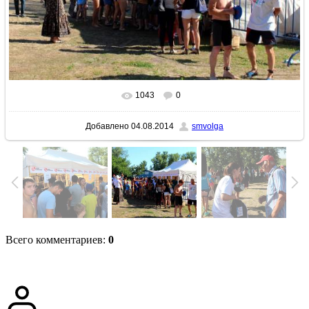
1043
0
В реальном размере
1024x683
/ 285.5Kb
Добавлено
04.08.2014
smvolga
Всего комментариев
:
0