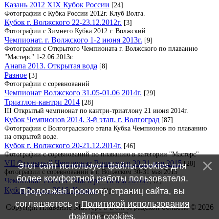
Казань 2012 XIX Кубок России
[24]
Фотографии с Кубка России 2012г. Клуб Волга.
Кубок г. Волжского 22-23.12.2012г.
[3]
Фотографии с Зимнего Кубка 2012 г. Волжский
Чемпионат. г. Волжского 1-2 июня 2013г.
[9]
Фотографии с Открытого Чемпионата г. Волжского по плаванию
"Мастерс" 1-2.06.2013г.
Анапа 2013. Открытая вода
[8]
Разное
[3]
Фотографии с соревнований
Чемпионат Волжского 31.05-01.06 2014г.
[29]
Триатлон-кантри 2014
[28]
III Открытый чемпионат по кантри-триатлону 21 июня 2014г.
Кубок Чемпионов 2014. 3-й этап. г. Волгоград
[87]
Фотографии с Волгоградского этапа Кубка Чемпионов по плаванию
на открытой воде.
Кубок г. Волжского 20-21.12.2014г.
[46]
Фотографии с соревнований по плаванию в категории "Мастерс"
VII Открытый Чемпионат Волжского 30-31 мая 2015
[28]
Этот сайт использует файлы cookies для
фотографии с соревнований в г. Волжском 30-31 мая 2015
более комфортной работы пользователя.
Чемпионат России "Мастерс" Пенза 2016г.
[12]
Кубок России 2016. Казань.
[38]
Продолжая просмотр страниц сайта, вы
соглашаетесь с
Политикой использования
Copyright Плавание Мастерс в Волгоградской области © 2026
файлов cookies
.