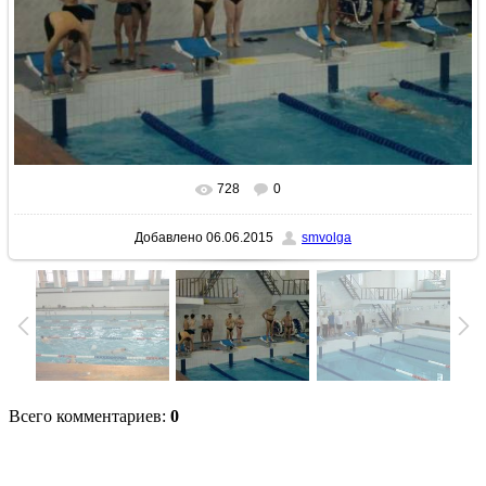
728
0
В реальном размере
640x480
/ 83.3Kb
Добавлено
06.06.2015
smvolga
Всего комментариев
:
0