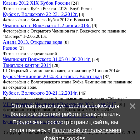
Казань 2012 XIX Кубок России
[24]
Фотографии с Кубка России 2012г. Клуб Волга.
Кубок г. Волжского 22-23.12.2012г.
[3]
Фотографии с Зимнего Кубка 2012 г. Волжский
Чемпионат. г. Волжского 1-2 июня 2013г.
[9]
Фотографии с Открытого Чемпионата г. Волжского по плаванию
"Мастерс" 1-2.06.2013г.
Анапа 2013. Открытая вода
[8]
Разное
[3]
Фотографии с соревнований
Чемпионат Волжского 31.05-01.06 2014г.
[29]
Триатлон-кантри 2014
[28]
III Открытый чемпионат по кантри-триатлону 21 июня 2014г.
Кубок Чемпионов 2014. 3-й этап. г. Волгоград
[87]
Фотографии с Волгоградского этапа Кубка Чемпионов по плаванию
на открытой воде.
Кубок г. Волжского 20-21.12.2014г.
[46]
Фотографии с соревнований по плаванию в категории "Мастерс"
VII Открытый Чемпионат Волжского 30-31 мая 2015
[28]
Этот сайт использует файлы cookies для
фотографии с соревнований в г. Волжском 30-31 мая 2015
более комфортной работы пользователя.
Чемпионат России "Мастерс" Пенза 2016г.
[12]
Кубок России 2016. Казань.
[38]
Продолжая просмотр страниц сайта, вы
соглашаетесь с
Политикой использования
Copyright Плавание Мастерс в Волгоградской области © 2026
файлов cookies
.