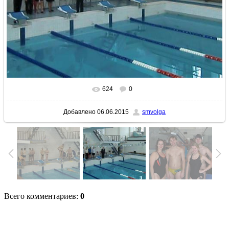
624
0
В реальном размере
640x480
/ 72.0Kb
Добавлено
06.06.2015
smvolga
Всего комментариев
:
0