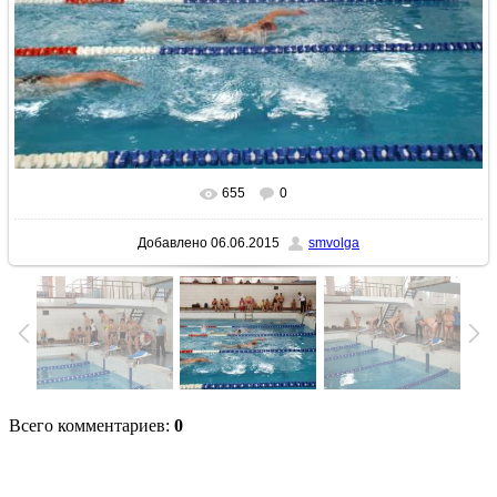
655
0
В реальном размере
736x552
/ 192.2Kb
Добавлено
06.06.2015
smvolga
Всего комментариев
:
0