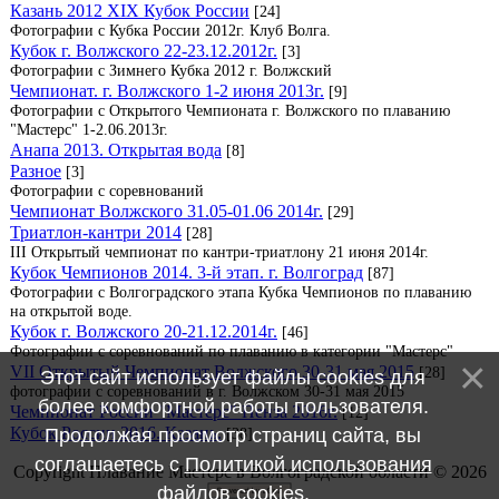
Казань 2012 XIX Кубок России
[24]
Фотографии с Кубка России 2012г. Клуб Волга.
Кубок г. Волжского 22-23.12.2012г.
[3]
Фотографии с Зимнего Кубка 2012 г. Волжский
Чемпионат. г. Волжского 1-2 июня 2013г.
[9]
Фотографии с Открытого Чемпионата г. Волжского по плаванию
"Мастерс" 1-2.06.2013г.
Анапа 2013. Открытая вода
[8]
Разное
[3]
Фотографии с соревнований
Чемпионат Волжского 31.05-01.06 2014г.
[29]
Триатлон-кантри 2014
[28]
III Открытый чемпионат по кантри-триатлону 21 июня 2014г.
Кубок Чемпионов 2014. 3-й этап. г. Волгоград
[87]
Фотографии с Волгоградского этапа Кубка Чемпионов по плаванию
на открытой воде.
Кубок г. Волжского 20-21.12.2014г.
[46]
Фотографии с соревнований по плаванию в категории "Мастерс"
VII Открытый Чемпионат Волжского 30-31 мая 2015
[28]
Этот сайт использует файлы cookies для
фотографии с соревнований в г. Волжском 30-31 мая 2015
более комфортной работы пользователя.
Чемпионат России "Мастерс" Пенза 2016г.
[12]
Кубок России 2016. Казань.
[38]
Продолжая просмотр страниц сайта, вы
соглашаетесь с
Политикой использования
Copyright Плавание Мастерс в Волгоградской области © 2026
файлов cookies
.