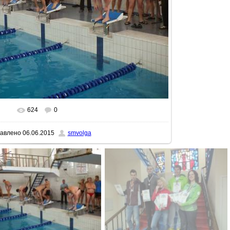
624
0
реальном размере
736x552
/ 163.3Kb
авлено
06.06.2015
smvolga