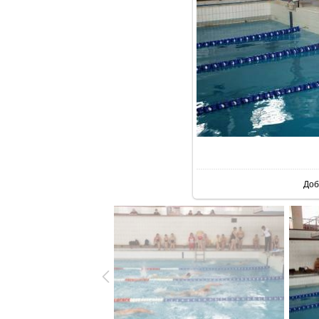
В 
Доб