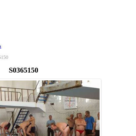
Главная страница
Галерея
Соревнования
Протоколы
С
в
5150
S0365150