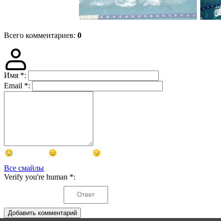
Всего комментариев
:
0
Имя
*
:
Email
*
:
Все смайлы
Verify you're human
*
:
Добавить комментарий