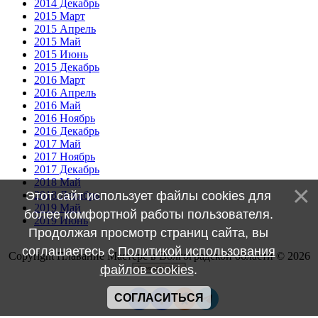
2014 Декабрь
2015 Март
2015 Апрель
2015 Май
2015 Июнь
2015 Декабрь
2016 Март
2016 Апрель
2016 Май
2016 Ноябрь
2016 Декабрь
2017 Май
2017 Ноябрь
2017 Декабрь
2018 Май
Этот сайт использует файлы cookies для
2018 Декабрь
2019 Май
более комфортной работы пользователя.
2019 Июнь
Продолжая просмотр страниц сайта, вы
соглашаетесь с
Политикой использования
Copyright Плавание Мастерс в Волгоградской области © 2026
файлов cookies
.
СОГЛАСИТЬСЯ