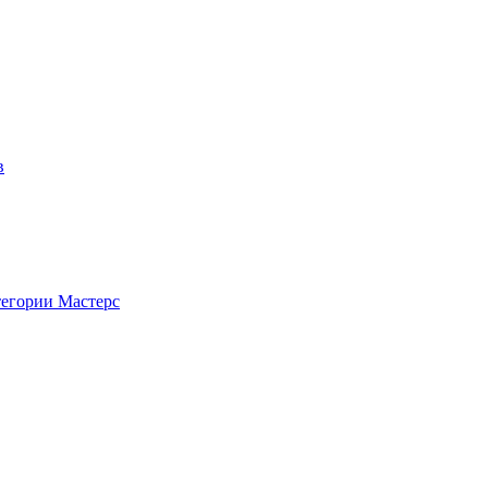
Главная страница
Галерея
Соревнования
Протоколы
С
в
тегории Мастерс