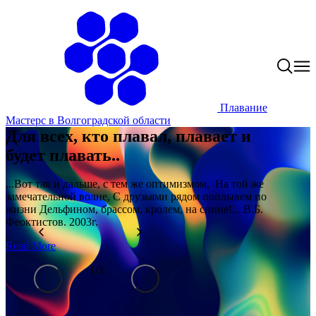
Плавание
Мастерс в Волгоградской области
Для всех, кто плавал, плавает и
будет плавать..
...Вот так и дальше, с тем же оптимизмом, На той же
замечательной волне, С друзьями рядом поплывем по
жизни Дельфином, брассом, кролем, на спине!... В.Б.
Феоктистов. 2003г.
Read More
1
/
3