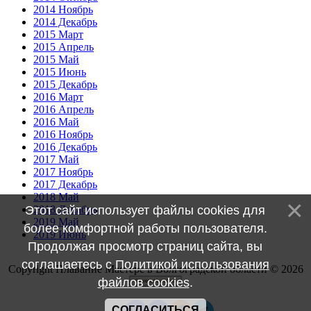
2014 Ноябрь
2014 Декабрь
2015 Март
2015 Апрель
2015 Май
2015 Июнь
2015 Декабрь
2016 Март
2016 Апрель
2016 Май
2016 Ноябрь
2016 Декабрь
2017 Май
2017 Ноябрь
2017 Декабрь
2018 Май
Этот сайт использует файлы cookies для
2018 Декабрь
2019 Май
более комфортной работы пользователя.
2019 Июнь
Продолжая просмотр страниц сайта, вы
соглашаетесь с
Политикой использования
Copyright Плавание Мастерс в Волгоградской области © 2026
файлов cookies
.
СОГЛАСИТЬСЯ