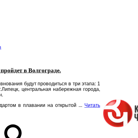
Главная страница
Галерея
Соревнования
Протоколы
С
в
пройдет в Волгограде.
нования будут проводиться в три этапа: 1
г.Липецк, центральная набережная города,
н.
ндартом в плавании на открытой
...
Читать