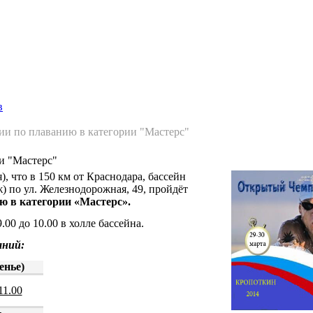
Главная страница
Галерея
Соревнования
Протоколы
С
в
и по плаванию в категории "Мастерс"
и "Мастерс"
), что в 150 км от Краснодара, бассейн
) по ул. Железнодорожная, 49, пройдёт
ю в категории «Мастерс».
9.00 до 10.00 в холле бассейна.
аний:
енье)
11.00