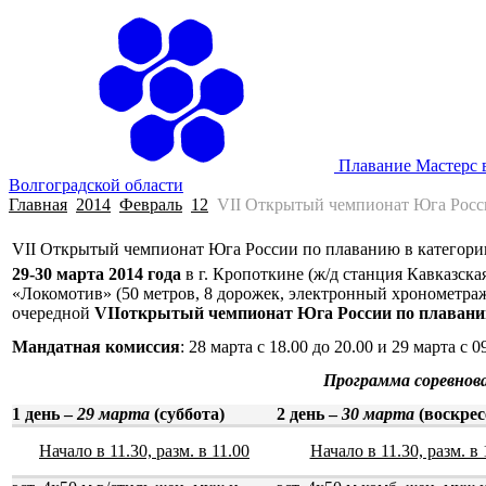
Плавание Мастерс 
Волгоградской области
Главная
2014
Февраль
12
VII Открытый чемпионат Юга Росси
VII Открытый чемпионат Юга России по плаванию в категори
29-30 марта 2014 года
в г. Кропоткине (ж/д станция Кавказская
«Локомотив» (50 метров, 8 дорожек, электронный хронометраж
очередной
VII
открытый чемпионат Юга России по плавани
Мандатная комиссия
: 28 марта с 18.00 до 20.00 и 29 марта с 0
Программа соревнов
1 день –
29 марта
(суббота)
2 день –
30 марта
(воскрес
Начало в 11.30, разм. в 11.00
Начало в 11.30, разм. в 