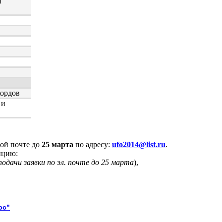
и
кордов
 и
ной почте до
25 марта
по адресу:
ufo2014@list.ru
.
нцию:
 подачи заявки по эл. почте до 25 марта
),
рс"