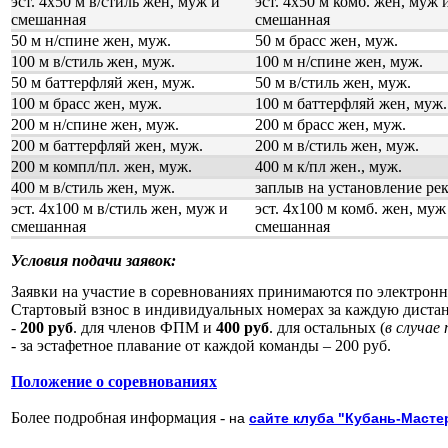
эст. 4х50 м в/стиль жен, муж и
эст. 4х50 м комб. жен, муж 
смешанная
смешанная
50 м н/спине жен, муж.
50 м брасс жен, муж.
100 м в/стиль жен, муж.
100 м н/спине жен, муж.
50 м баттерфляй жен, муж.
50 м в/стиль жен, муж.
100 м брасс жен, муж.
100 м баттерфляй жен, муж.
200 м н/спине жен, муж.
200 м брасс жен, муж.
200 м баттерфляй жен, муж.
200 м в/стиль жен, муж.
200 м компл/пл. жен, муж.
400 м к/пл жен., муж.
400 м в/стиль жен, муж.
заплыв на установление ре
эст. 4х100 м в/стиль жен, муж и
эст. 4х100 м комб. жен, муж
смешанная
смешанная
Условия подачи заявок:
Заявки на участие в соревнованиях принимаются по электрон
Стартовый взнос в индивидуальных номерах за каждую диста
-
200 руб
. для членов ФПМ и
400 руб
. для остальных (
в случае
- за эстафетное плавание от каждой команды – 200 руб.
Положение о соревнованиях
Более подробная информация -
на
сайте клуба "Кубань-Масте